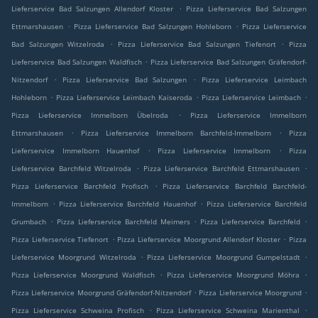
.
Lieferservice Bad Salzungen Allendorf Kloster
Pizza Lieferservice Bad Salzungen
.
.
Ettmarshausen
Pizza Lieferservice Bad Salzungen Hohleborn
Pizza Lieferservice
.
.
Bad Salzungen Witzelroda
Pizza Lieferservice Bad Salzungen Tiefenort
Pizza
.
Lieferservice Bad Salzungen Waldfisch
Pizza Lieferservice Bad Salzungen Gräfendorf-
.
.
Nitzendorf
Pizza Lieferservice Bad Salzungen
Pizza Lieferservice Leimbach
.
.
.
Hohleborn
Pizza Lieferservice Leimbach Kaiseroda
Pizza Lieferservice Leimbach
.
Pizza Lieferservice Immelborn Übelroda
Pizza Lieferservice Immelborn
.
.
Ettmarshausen
Pizza Lieferservice Immelborn Barchfeld-Immelborn
Pizza
.
.
Lieferservice Immelborn Hauenhof
Pizza Lieferservice Immelborn
Pizza
.
.
Lieferservice Barchfeld Witzelroda
Pizza Lieferservice Barchfeld Ettmarshausen
.
Pizza Lieferservice Barchfeld Profisch
Pizza Lieferservice Barchfeld Barchfeld-
.
.
Immelborn
Pizza Lieferservice Barchfeld Hauenhof
Pizza Lieferservice Barchfeld
.
.
.
Grumbach
Pizza Lieferservice Barchfeld Meimers
Pizza Lieferservice Barchfeld
.
.
Pizza Lieferservice Tiefenort
Pizza Lieferservice Moorgrund Allendorf Kloster
Pizza
.
.
Lieferservice Moorgrund Witzelroda
Pizza Lieferservice Moorgrund Gumpelstadt
.
.
Pizza Lieferservice Moorgrund Waldfisch
Pizza Lieferservice Moorgrund Möhra
.
.
Pizza Lieferservice Moorgrund Gräfendorf-Nitzendorf
Pizza Lieferservice Moorgrund
.
.
Pizza Lieferservice Schweina Profisch
Pizza Lieferservice Schweina Marienthal