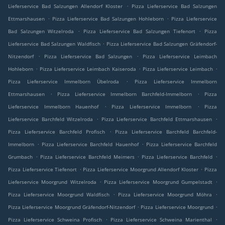
.
Lieferservice Bad Salzungen Allendorf Kloster
Pizza Lieferservice Bad Salzungen
.
.
Ettmarshausen
Pizza Lieferservice Bad Salzungen Hohleborn
Pizza Lieferservice
.
.
Bad Salzungen Witzelroda
Pizza Lieferservice Bad Salzungen Tiefenort
Pizza
.
Lieferservice Bad Salzungen Waldfisch
Pizza Lieferservice Bad Salzungen Gräfendorf-
.
.
Nitzendorf
Pizza Lieferservice Bad Salzungen
Pizza Lieferservice Leimbach
.
.
.
Hohleborn
Pizza Lieferservice Leimbach Kaiseroda
Pizza Lieferservice Leimbach
.
Pizza Lieferservice Immelborn Übelroda
Pizza Lieferservice Immelborn
.
.
Ettmarshausen
Pizza Lieferservice Immelborn Barchfeld-Immelborn
Pizza
.
.
Lieferservice Immelborn Hauenhof
Pizza Lieferservice Immelborn
Pizza
.
.
Lieferservice Barchfeld Witzelroda
Pizza Lieferservice Barchfeld Ettmarshausen
.
Pizza Lieferservice Barchfeld Profisch
Pizza Lieferservice Barchfeld Barchfeld-
.
.
Immelborn
Pizza Lieferservice Barchfeld Hauenhof
Pizza Lieferservice Barchfeld
.
.
.
Grumbach
Pizza Lieferservice Barchfeld Meimers
Pizza Lieferservice Barchfeld
.
.
Pizza Lieferservice Tiefenort
Pizza Lieferservice Moorgrund Allendorf Kloster
Pizza
.
.
Lieferservice Moorgrund Witzelroda
Pizza Lieferservice Moorgrund Gumpelstadt
.
.
Pizza Lieferservice Moorgrund Waldfisch
Pizza Lieferservice Moorgrund Möhra
.
.
Pizza Lieferservice Moorgrund Gräfendorf-Nitzendorf
Pizza Lieferservice Moorgrund
.
.
Pizza Lieferservice Schweina Profisch
Pizza Lieferservice Schweina Marienthal