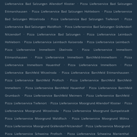
.
Lieferservice Bad Salzungen Allendorf Kloster
Pizza Lieferservice Bad Salzungen
.
.
Ettmarshausen
Pizza Lieferservice Bad Salzungen Hohleborn
Pizza Lieferservice
.
.
Bad Salzungen Witzelroda
Pizza Lieferservice Bad Salzungen Tiefenort
Pizza
.
Lieferservice Bad Salzungen Waldfisch
Pizza Lieferservice Bad Salzungen Gräfendorf-
.
.
Nitzendorf
Pizza Lieferservice Bad Salzungen
Pizza Lieferservice Leimbach
.
.
.
Hohleborn
Pizza Lieferservice Leimbach Kaiseroda
Pizza Lieferservice Leimbach
.
Pizza Lieferservice Immelborn Übelroda
Pizza Lieferservice Immelborn
.
.
Ettmarshausen
Pizza Lieferservice Immelborn Barchfeld-Immelborn
Pizza
.
.
Lieferservice Immelborn Hauenhof
Pizza Lieferservice Immelborn
Pizza
.
.
Lieferservice Barchfeld Witzelroda
Pizza Lieferservice Barchfeld Ettmarshausen
.
Pizza Lieferservice Barchfeld Profisch
Pizza Lieferservice Barchfeld Barchfeld-
.
.
Immelborn
Pizza Lieferservice Barchfeld Hauenhof
Pizza Lieferservice Barchfeld
.
.
.
Grumbach
Pizza Lieferservice Barchfeld Meimers
Pizza Lieferservice Barchfeld
.
.
Pizza Lieferservice Tiefenort
Pizza Lieferservice Moorgrund Allendorf Kloster
Pizza
.
.
Lieferservice Moorgrund Witzelroda
Pizza Lieferservice Moorgrund Gumpelstadt
.
.
Pizza Lieferservice Moorgrund Waldfisch
Pizza Lieferservice Moorgrund Möhra
.
.
Pizza Lieferservice Moorgrund Gräfendorf-Nitzendorf
Pizza Lieferservice Moorgrund
.
.
Pizza Lieferservice Schweina Profisch
Pizza Lieferservice Schweina Marienthal