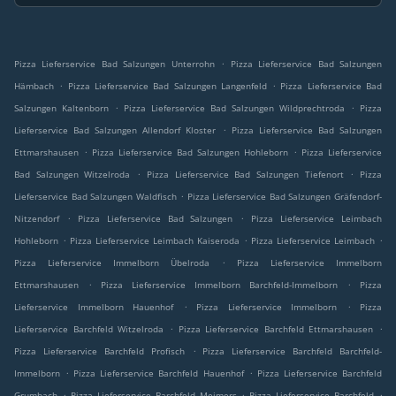
.
Pizza Lieferservice Bad Salzungen Unterrohn
Pizza Lieferservice Bad Salzungen
.
.
Hämbach
Pizza Lieferservice Bad Salzungen Langenfeld
Pizza Lieferservice Bad
.
.
Salzungen Kaltenborn
Pizza Lieferservice Bad Salzungen Wildprechtroda
Pizza
.
Lieferservice Bad Salzungen Allendorf Kloster
Pizza Lieferservice Bad Salzungen
.
.
Ettmarshausen
Pizza Lieferservice Bad Salzungen Hohleborn
Pizza Lieferservice
.
.
Bad Salzungen Witzelroda
Pizza Lieferservice Bad Salzungen Tiefenort
Pizza
.
Lieferservice Bad Salzungen Waldfisch
Pizza Lieferservice Bad Salzungen Gräfendorf-
.
.
Nitzendorf
Pizza Lieferservice Bad Salzungen
Pizza Lieferservice Leimbach
.
.
.
Hohleborn
Pizza Lieferservice Leimbach Kaiseroda
Pizza Lieferservice Leimbach
.
Pizza Lieferservice Immelborn Übelroda
Pizza Lieferservice Immelborn
.
.
Ettmarshausen
Pizza Lieferservice Immelborn Barchfeld-Immelborn
Pizza
.
.
Lieferservice Immelborn Hauenhof
Pizza Lieferservice Immelborn
Pizza
.
.
Lieferservice Barchfeld Witzelroda
Pizza Lieferservice Barchfeld Ettmarshausen
.
Pizza Lieferservice Barchfeld Profisch
Pizza Lieferservice Barchfeld Barchfeld-
.
.
Immelborn
Pizza Lieferservice Barchfeld Hauenhof
Pizza Lieferservice Barchfeld
.
.
.
Grumbach
Pizza Lieferservice Barchfeld Meimers
Pizza Lieferservice Barchfeld