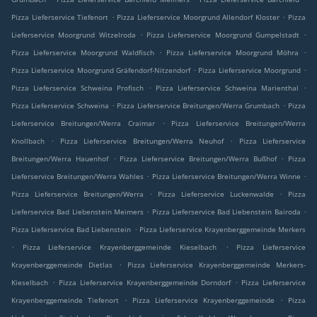
.
.
Pizza Lieferservice Tiefenort
Pizza Lieferservice Moorgrund Allendorf Kloster
Pizza
.
.
Lieferservice Moorgrund Witzelroda
Pizza Lieferservice Moorgrund Gumpelstadt
.
.
Pizza Lieferservice Moorgrund Waldfisch
Pizza Lieferservice Moorgrund Möhra
.
.
Pizza Lieferservice Moorgrund Gräfendorf-Nitzendorf
Pizza Lieferservice Moorgrund
.
.
Pizza Lieferservice Schweina Profisch
Pizza Lieferservice Schweina Marienthal
.
.
Pizza Lieferservice Schweina
Pizza Lieferservice Breitungen/Werra Grumbach
Pizza
.
Lieferservice Breitungen/Werra Craimar
Pizza Lieferservice Breitungen/Werra
.
.
Knollbach
Pizza Lieferservice Breitungen/Werra Neuhof
Pizza Lieferservice
.
.
Breitungen/Werra Hauenhof
Pizza Lieferservice Breitungen/Werra Bußhof
Pizza
.
.
Lieferservice Breitungen/Werra Wahles
Pizza Lieferservice Breitungen/Werra Winne
.
.
Pizza Lieferservice Breitungen/Werra
Pizza Lieferservice Luckenwalde
Pizza
.
.
Lieferservice Bad Liebenstein Meimers
Pizza Lieferservice Bad Liebenstein Bairoda
.
Pizza Lieferservice Bad Liebenstein
Pizza Lieferservice Krayenberggemeinde Merkers
.
.
Pizza Lieferservice Krayenberggemeinde Kieselbach
Pizza Lieferservice
.
Krayenberggemeinde Dietlas
Pizza Lieferservice Krayenberggemeinde Merkers-
.
.
Kieselbach
Pizza Lieferservice Krayenberggemeinde Dorndorf
Pizza Lieferservice
.
.
Krayenberggemeinde Tiefenort
Pizza Lieferservice Krayenberggemeinde
Pizza
.
.