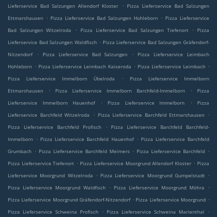
.
Lieferservice Bad Salzungen Allendorf Kloster
Pizza Lieferservice Bad Salzungen
.
.
Ettmarshausen
Pizza Lieferservice Bad Salzungen Hohleborn
Pizza Lieferservice
.
.
Bad Salzungen Witzelroda
Pizza Lieferservice Bad Salzungen Tiefenort
Pizza
.
Lieferservice Bad Salzungen Waldfisch
Pizza Lieferservice Bad Salzungen Gräfendorf-
.
.
Nitzendorf
Pizza Lieferservice Bad Salzungen
Pizza Lieferservice Leimbach
.
.
.
Hohleborn
Pizza Lieferservice Leimbach Kaiseroda
Pizza Lieferservice Leimbach
.
Pizza Lieferservice Immelborn Übelroda
Pizza Lieferservice Immelborn
.
.
Ettmarshausen
Pizza Lieferservice Immelborn Barchfeld-Immelborn
Pizza
.
.
Lieferservice Immelborn Hauenhof
Pizza Lieferservice Immelborn
Pizza
.
.
Lieferservice Barchfeld Witzelroda
Pizza Lieferservice Barchfeld Ettmarshausen
.
Pizza Lieferservice Barchfeld Profisch
Pizza Lieferservice Barchfeld Barchfeld-
.
.
Immelborn
Pizza Lieferservice Barchfeld Hauenhof
Pizza Lieferservice Barchfeld
.
.
.
Grumbach
Pizza Lieferservice Barchfeld Meimers
Pizza Lieferservice Barchfeld
.
.
Pizza Lieferservice Tiefenort
Pizza Lieferservice Moorgrund Allendorf Kloster
Pizza
.
.
Lieferservice Moorgrund Witzelroda
Pizza Lieferservice Moorgrund Gumpelstadt
.
.
Pizza Lieferservice Moorgrund Waldfisch
Pizza Lieferservice Moorgrund Möhra
.
.
Pizza Lieferservice Moorgrund Gräfendorf-Nitzendorf
Pizza Lieferservice Moorgrund
.
.
Pizza Lieferservice Schweina Profisch
Pizza Lieferservice Schweina Marienthal