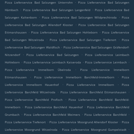
.
Pizza Lieferservice Bad Salzungen Unterrohn
Pizza Lieferservice Bad Salzungen
.
.
Hämbach
Pizza Lieferservice Bad Salzungen Langenfeld
Pizza Lieferservice Bad
.
.
Salzungen Kaltenborn
Pizza Lieferservice Bad Salzungen Wildprechtroda
Pizza
.
Lieferservice Bad Salzungen Allendorf Kloster
Pizza Lieferservice Bad Salzungen
.
.
Ettmarshausen
Pizza Lieferservice Bad Salzungen Hohleborn
Pizza Lieferservice
.
.
Bad Salzungen Witzelroda
Pizza Lieferservice Bad Salzungen Tiefenort
Pizza
.
Lieferservice Bad Salzungen Waldfisch
Pizza Lieferservice Bad Salzungen Gräfendorf-
.
.
Nitzendorf
Pizza Lieferservice Bad Salzungen
Pizza Lieferservice Leimbach
.
.
.
Hohleborn
Pizza Lieferservice Leimbach Kaiseroda
Pizza Lieferservice Leimbach
.
Pizza Lieferservice Immelborn Übelroda
Pizza Lieferservice Immelborn
.
.
Ettmarshausen
Pizza Lieferservice Immelborn Barchfeld-Immelborn
Pizza
.
.
Lieferservice Immelborn Hauenhof
Pizza Lieferservice Immelborn
Pizza
.
.
Lieferservice Barchfeld Witzelroda
Pizza Lieferservice Barchfeld Ettmarshausen
.
Pizza Lieferservice Barchfeld Profisch
Pizza Lieferservice Barchfeld Barchfeld-
.
.
Immelborn
Pizza Lieferservice Barchfeld Hauenhof
Pizza Lieferservice Barchfeld
.
.
.
Grumbach
Pizza Lieferservice Barchfeld Meimers
Pizza Lieferservice Barchfeld
.
.
Pizza Lieferservice Tiefenort
Pizza Lieferservice Moorgrund Allendorf Kloster
Pizza
.
.
Lieferservice Moorgrund Witzelroda
Pizza Lieferservice Moorgrund Gumpelstadt